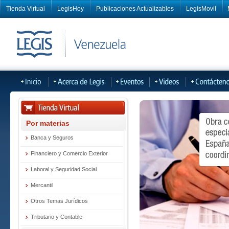
Tienda Virtual
LegisHoy
Publicaciones Actualizables
LegisMovil
Por materias
Banca y Seguros
Financiero y Comercio Exterior
Laboral y Seguridad Social
Mercantil
Otros Temas Jurídicos
Tributario y Contable