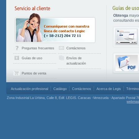
Obtenga
mayor
consultando est
Preguntas frecuentes
Contáctenos
Guías de uso
Envíos de
actualización
Puntos de venta
Actualización profesional
Catálogo
Contáctenos
Acerca de Legis
Término
Zona Industrial La Urbina, Calle 8, Edif. LEGIS. Caracas -Venezuela - Apartado Postal 7
webmas